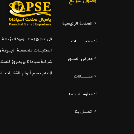
وصول سريع
> الصفحة الرئيسية
في عام 2015 ، وبهدف زيادة الإنتاج المحلي ومنع استيراد
> منتجـــــــات
المنتجــات منخفضـة الجــودة وا
> معرض الصــور
شركـة سبادانا بريمـروز للصناعا
لإنتاج جميع أنواع القفازات الص
> مقــــــالات
> معلومــات عنا
> اتصــل بنا