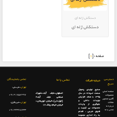
دستکش ژله ای
دستکش ژله ای
صفحه : [
1
]
دسترسی
تماس با ما
تماس بانمایندگان
درباره شرکت
سریع
تهران
-مرسلی:
صنایع تولیدی پامچال
صفحه اصلی
اصفهان-نجف آباد-شهرک
صنعت اسپادانا در سال
09121757297
محصولات
1395 با هدف افزایش
صنعتی نجف آباد2
گالری تصاویر
تولیدات داخلی و
(جوزدان)-خیابان ابوریحان-
تهران
-میرباقری:
مقالات
جلوگیری از واردات
خیابان خیام-پلاک 17
درباره ما
محصولات بی کیفیت و
تماس با ما
09124368633
قاچاق خارجی ، اقدام
به راه اندازی مجموعه