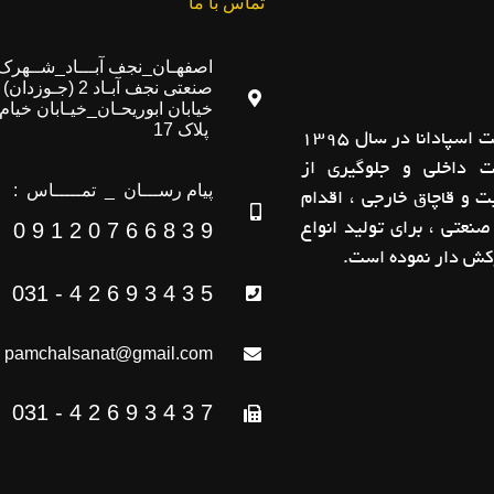
تماس با ما
اصفهـان_نجف آبـــاد_شــهرک
صنعتی نجف آبـاد 2 (جـوزدان)
خیابان ابوریحـان_خیـابان خیام
پلاک 17
صنایع تولیدی پامچال صنعت اسپادانا در سال 1395
ت داخلی و جلوگیری از
پیام رســـان _ تمـــــاس :
 و قاچاق خارجی ، اقدام
صنعتی ، برای تولید انواع
9 3 8 6 6 7 0 2 1 9 0
ش دار نموده است.
5 3 4 3 9 6 2 4 - 031
pamchalsanat@gmail.com
7 3 4 3 9 6 2 4 - 031