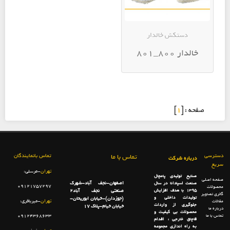
دستکش خالدار
خالدار 800_801
صفحه : [
1
]
دسترسی
تماس با ما
تماس بانمایندگان
درباره شرکت
سریع
تهران
-مرسلی:
صنایع تولیدی پامچال
صفحه اصلی
اصفهان-نجف آباد-شهرک
صنعت اسپادانا در سال
09121757297
محصولات
1395 با هدف افزایش
صنعتی نجف آباد2
گالری تصاویر
تولیدات داخلی و
(جوزدان)-خیابان ابوریحان-
تهران
-میرباقری:
مقالات
جلوگیری از واردات
خیابان خیام-پلاک 17
درباره ما
محصولات بی کیفیت و
تماس با ما
09124368633
قاچاق خارجی ، اقدام
به راه اندازی مجموعه