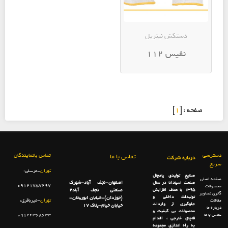
دستکش نیتریل
نفیس 112
صفحه : [
1
]
دسترسی
تماس با ما
تماس بانمایندگان
درباره شرکت
سریع
تهران
-مرسلی:
صنایع تولیدی پامچال
صفحه اصلی
اصفهان-نجف آباد-شهرک
صنعت اسپادانا در سال
09121757297
محصولات
1395 با هدف افزایش
صنعتی نجف آباد2
گالری تصاویر
تولیدات داخلی و
(جوزدان)-خیابان ابوریحان-
تهران
-میرباقری:
مقالات
جلوگیری از واردات
خیابان خیام-پلاک 17
درباره ما
محصولات بی کیفیت و
تماس با ما
09124368633
قاچاق خارجی ، اقدام
به راه اندازی مجموعه